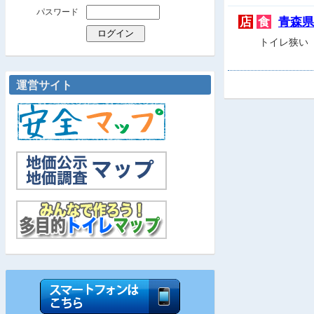
パスワード
店
食
青森県
トイレ狭い
運営サイト