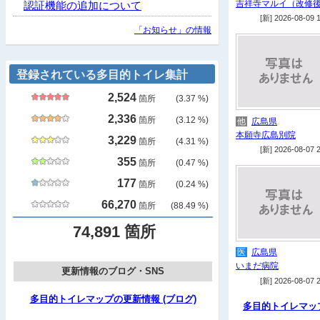
吉祥寺マルイ（改修
認証機能の追加について
[新] 2026-08-09 
「お知らせ」の情報
登録されている多目的トイレ集計
2,524
箇所
(3.37 %)
2,336
箇所
(3.12 %)
他
広島県
本願寺広島別院
3,229
箇所
(4.31 %)
[新] 2026-08-07 
355
箇所
(0.47 %)
177
箇所
(0.24 %)
66,270
箇所
(88.49 %)
74,891 箇所
医
広島県
いまだ病院
更新情報のブログ・SNS
[新] 2026-08-07 
多目的トイレマップの更新情報 (ブログ)
多目的トイレマッ