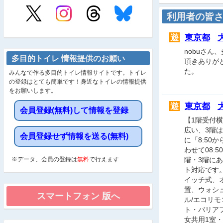
利用者の皆
遊
東京都
nobuさ
多目的トイレ 情報提供のお願い
頂きありが
た。
みんなで作る多目的トイレ情報サイトです。トイレ
の登録はとても簡単です！身近なトイレの情報提供
をお願いします。
遊
東京都
会員登録(無料)して情報を登録
【1階受付
広い、3階
会員登録せず情報を送る(無料)
に「8:5
わせて08:
※データ、会員の登録は
無料
で行えます
階・3階に
ト対応です
イッチ式、
置、ウォシュ
ル/エコリ
ト・バリア
女共用1室