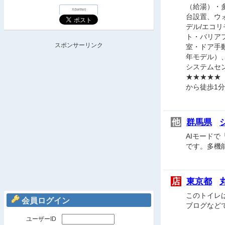
（給湯）・
X(twitter)
台設置、ウォ
デル/エコ
ト・バリア
スポンサーリンク
室・ドア手動
年モデル）、
システムセ
★★★★★（
から徒歩1
他
群馬県
AIモードで
です。多機能
店
東京都
このトイレ
会員ログイン
ブログなど
ユーザーID